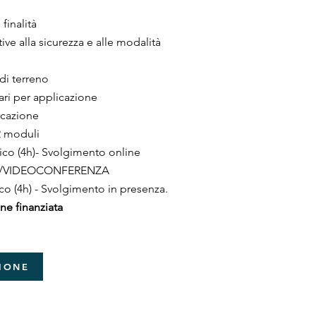
finalità
ive alla sicurezza e alle modalità
 di terreno
ari per applicazione
icazione
 moduli​
ico (4h)- Svolgimento online
A/VIDEOCONFERENZA
co (4h) - Svolgimento in presenza.
ne finanziata
ZIONE