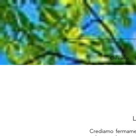
Chi siamo
L
Crediamo fermament