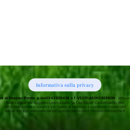
Informativa sulla privacy
 di Vescovi Paolo p.iva02431010426 c.f. VSCPLA83H29E690N
-
info@e
Sede Legale Via Ruggiero Leoncavallo, 34 Cap 60022 Castelfidardo (An)
Uffici formazione e comm.li Via Caduti di Nassirya 4 cap 60027 Osimo (An)
rea an 190 892 paolo.vescovi1983@pcert.postecert.it info@ecotechzyme.it