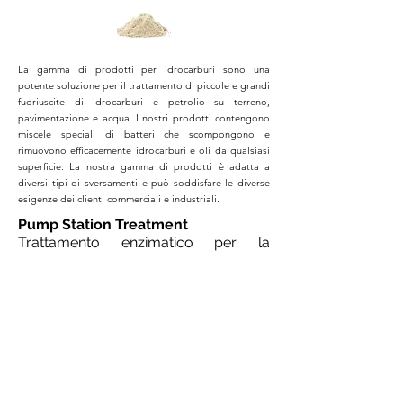
La gamma di prodotti per idrocarburi sono una
potente soluzione per il trattamento di piccole e grandi
fuoriuscite di idrocarburi e petrolio su terreno,
pavimentazione e acqua. I nostri prodotti contengono
miscele speciali di batteri che scompongono e
rimuovono efficacemente idrocarburi e oli da qualsiasi
superficie. La nostra gamma di prodotti è adatta a
diversi tipi di sversamenti e può soddisfare le diverse
esigenze dei clienti commerciali e industriali.
Pump Station Treatment
Trattamento enzimatico per la
riduzione dei fanghi nelle stazioni di
pompaggio dei reflui
Trattamento brevettato a base di di enzimi
biologici ad alta lipasi per stazioni di